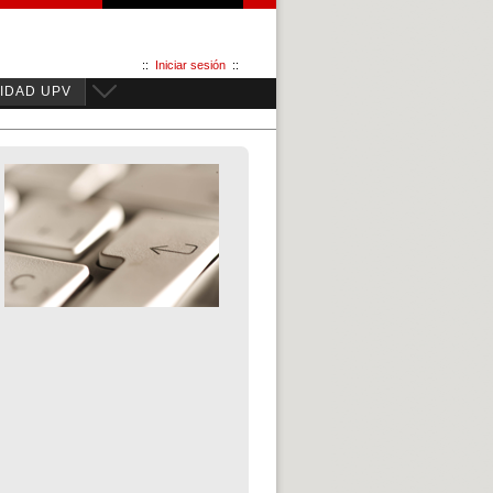
::
Iniciar sesión
::
IDAD UPV