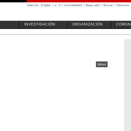
Valencià
·
English
I
a
·
A
I
Accesibilidad
I
Mapa web
I
Buscar
I
Directorio
INVESTIGACIÓN
ORGANIZACIÓN
COMUN
Volver