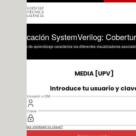
icación SystemVerilog: Cobertura funci