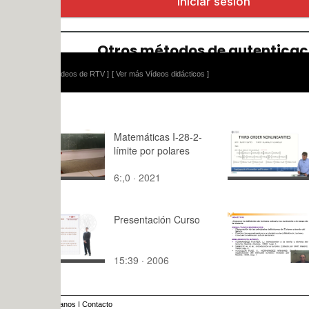
ídeos de RTV ]
[ Ver más Vídeos didácticos ]
Matemáticas I-28-2-
Fundament
límite por polares
Transmitte
Receivers 
6:,0 · 2021
8:50 · 201
Presentación Curso
Definición
15:39 · 2006
7:55 · 201
anos
I
Contacto