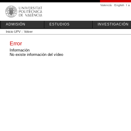
Valencià
·
English
I
a
ADMISIÓN
ESTUDIOS
INVESTIGACIÓN
Inicio UPV
::
Volver
Error
Información
No existe información del vídeo