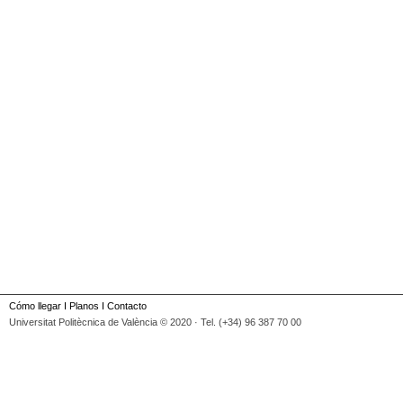
Cómo llegar
I
Planos
I
Contacto
Universitat Politècnica de València © 2020 · Tel. (+34) 96 387 70 00