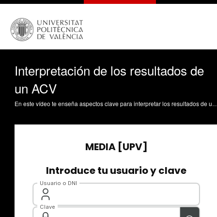
Interpretación de los resultados de
un ACV
En este vídeo te enseña aspectos clave para interpretar los resultados de un análisis de ciclo de vida, metodología para evaluar el impacto ambiental de un producto. Se presentan conceptos como el análisis de sensibilidad y el de incertidumbre, que permiten que los resultados tengan más robustez. Sanjuán Pellicer, MN. (2018). Interpretación de l