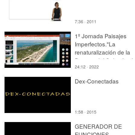
7:36 · 2011
1º Jornada Paisajes
Imperfectos."La
renaturalización de la
Devesa del Saler José 
24:12 · 2022
Miralles y Felipe
Martínez, (UPV)"
Dex-Conectadas
1:58 · 2015
GENERADOR DE
FUNCIONES