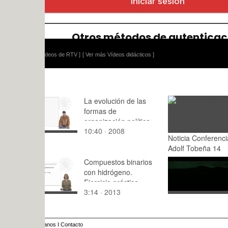
ídeos de RTV ]
[ Ver más Vídeos didácticos ]
La evolución de las
formas de
organización política
10:40 · 2008
Noticia Conferencia
: · 2015
Adolf Tobeña 14
Compuestos binarios
REY ARTU
con hidrógeno.
AMOR BR
Ejercicio práctico
3:14 · 2013
0:20 · 201
anos
I
Contacto