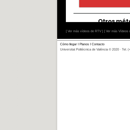
[ Ver más vídeos de RTV ]
[ Ver más Vídeos d
Cómo llegar
I
Planos
I
Contacto
Universitat Politècnica de València © 2020 · Tel. 