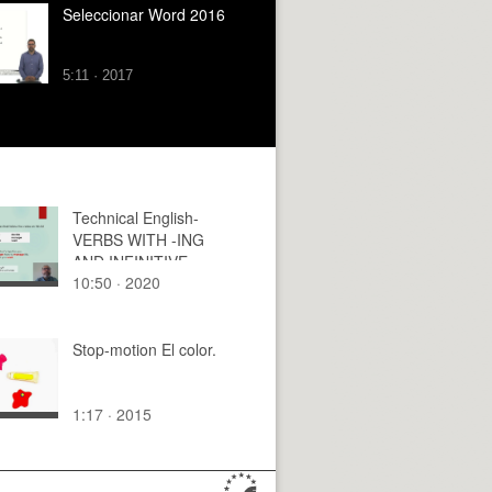
Seleccionar Word 2016
5:11 · 2017
Technical English-
VERBS WITH -ING
AND INFINITIVE
10:50 · 2020
Stop-motion El color.
1:17 · 2015