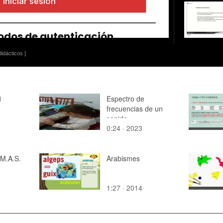
idácticos ]
1
Espectro de
frecuencias de un
sonido
0:24 · 2023
 M.A.S.
Arabismes
1:27 · 2014