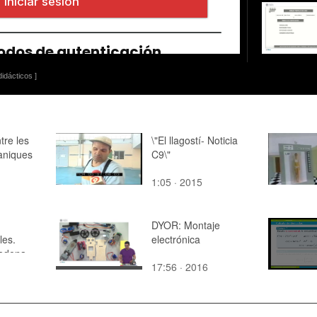
idácticos ]
tre les
\"El llagostí- Noticia
àniques
C9\"
1:05 · 2015
DYOR: Montaje
les.
electrónica
cadena
17:56 · 2016