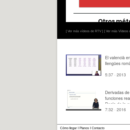
[ Ver más vídeos de RTV ]
[ Ver más Vídeos d
El valencià en
llengües rom
5:37 · 2013
Derivadas de
funciones rea
Regla de la 
7:32 · 2016
Cómo llegar
I
Planos
I
Contacto