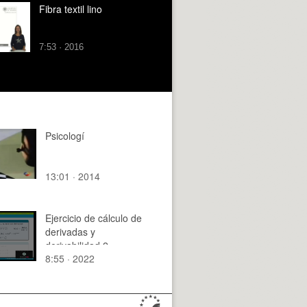
Fibra textil lino
7:53 · 2016
Psicologí
13:01 · 2014
Ejercicio de cálculo de
derivadas y
derivabilidad 2
8:55 · 2022