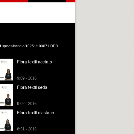
iunet.upv.es/handle/10251/103671 DER
Fibra textil acetato
9:09 · 2016
Fibra textil seda
9:02 · 2016
Fibra textil elastano
8:51 · 2016