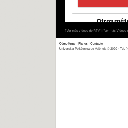
[ Ver más vídeos de RTV ]
[ Ver más Vídeos d
Cómo llegar
I
Planos
I
Contacto
Universitat Politècnica de València © 2020 · Tel. 