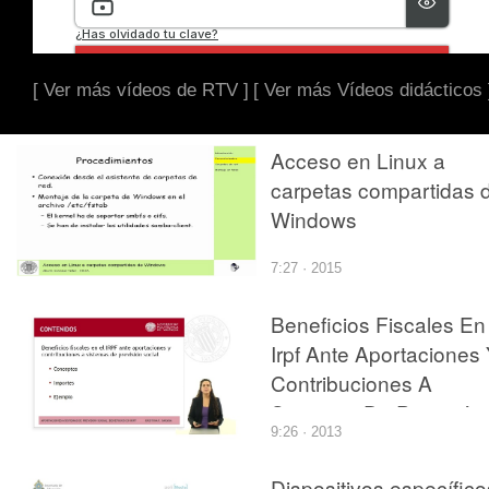
[ Ver más vídeos de RTV ]
[ Ver más Vídeos didácticos 
Acceso en Linux a
carpetas compartidas 
Windows
7:27 · 2015
Beneficios Fiscales En
Irpf Ante Aportaciones
Contribuciones A
Sistemas De Previsión
9:26 · 2013
Social
Dispositivos específico