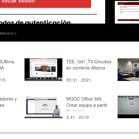
idácticos ]
ULAhna.
TEE_Ud1_T3 Circuitos
RA
en corriente Alterna
015
85:31 · 2021
edores y
MOOC Office 365.
tes
Crear equipo a partir
de grupo
2:41 · 2019