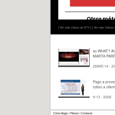
[ Ver más vídeos de RTV ]
[ Ver más Vídeos d
so WHAT? A
MARTA PAR
26895:14 · 2
Pago a prove
cobro a clien
9:13 · 2006
Cómo llegar
I
Planos
I
Contacto