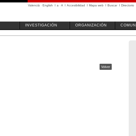
Valencià
·
English
I
a
·
A
I
Accesibilidad
I
Mapa web
I
Buscar
I
Directorio
INVESTIGACIÓN
ORGANIZACIÓN
COMUN
Volver