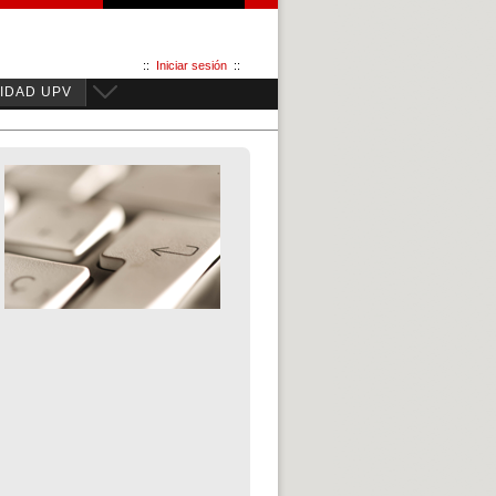
::
Iniciar sesión
::
IDAD UPV