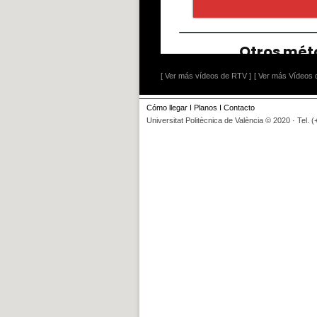
[ Ver más vídeos de RTV ]
[ Ver más Vídeos d
Cómo llegar
I
Planos
I
Contacto
Universitat Politècnica de València © 2020 · Tel. 