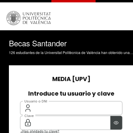
Becas Santander
126 estudiantes de la Universitat Politècnica de València han obtenido una beca Santander gracias al programa Santander Universidades. Una parte continuará sus estudios en instituciones iberoamericanas; otra lo hará en una universidad de los Estados Unidos, y el resto ya han realiz