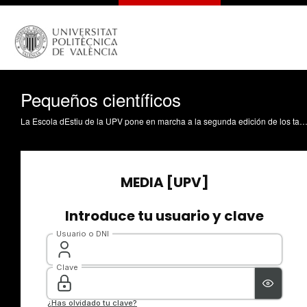
Pequeños científicos
La Escola dEstiu de la UPV pone en marcha a la segunda edición de los talleres de Experimenta. Pretende así acercar, de una manera lúdica, a los más pequeños, el universo científico en sus á