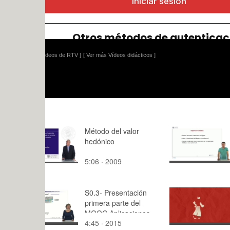
ídeos de RTV ]
[ Ver más Vídeos didácticos ]
Método del valor
Classificad
hedónico
Bayes
5:06 · 2009
11:54 · 20
S0.3- Presentación
Transversa
primera parte del
10
MOOC Aplicaciones
4:45 · 2015
0:23 · 202
de la teoría de grafos