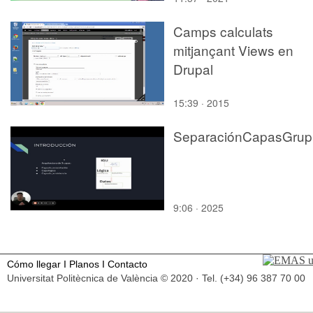
Camps calculats
mitjançant Views en
Drupal
15:39 · 2015
S
9:06 · 2025
Cómo llegar
I
Planos
I
Contacto
Universitat Politècnica de València © 2020 · Tel. (+34) 96 387 70 00