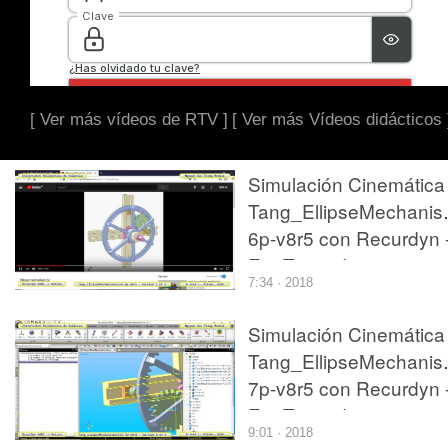
[ Ver más vídeos de RTV ]
[ Ver más Vídeos didácticos 
Simulación Cinemática
Tang_EllipseMechanis
6p-v8r5 con Recurdyn 
EngTa - 1 de 2
7:34 · 2018
Simulación Cinemática
Tang_EllipseMechanis
7p-v8r5 con Recurdyn 
EngTa - 2 de 3
9:01 · 2018