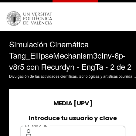
Simulación Cinemática
Tang_EllipseMechanism3cInv-6p-
v8r5 con Recurdyn - EngTa - 2 de 2
Divulgación de las actividades científicas, tecnológicas y artísticas ocurridas en los tres campus de la UPV