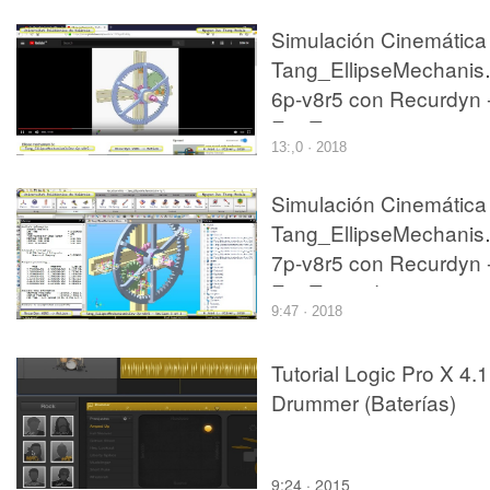
Simulación Cinemática
Tang_EllipseMechanis
6p-v8r5 con Recurdyn 
EngTa
13:,0 · 2018
Simulación Cinemática
Tang_EllipseMechanis
7p-v8r5 con Recurdyn 
EngTa - 3 de 3
9:47 · 2018
Tutorial Logic Pro X 4.1
Drummer (Baterías)
9:24 · 2015