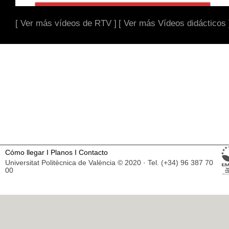
[ Ver más vídeos de RTV ]
[ Ver más Vídeos didácticos 
Cómo llegar
I
Planos
I
Contacto
Universitat Politècnica de València © 2020 · Tel. (+34) 96 387 70
00