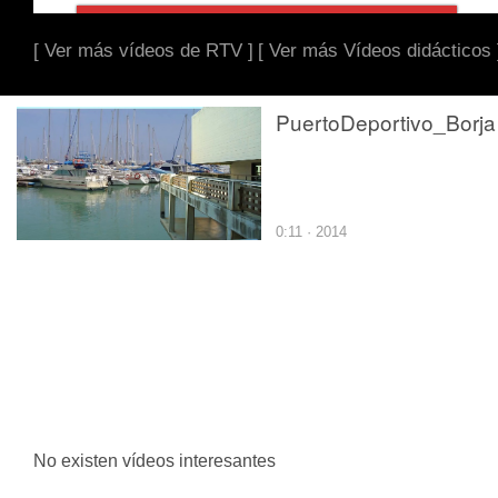
[ Ver más vídeos de RTV ]
[ Ver más Vídeos didácticos 
Pue
0:11 · 2014
No existen vídeos interesantes