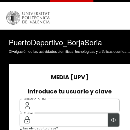
PuertoDeportivo_BorjaSoria
Divulgación de las actividades científicas, tecnológicas y artísticas ocurridas en los tres campus de la UPV