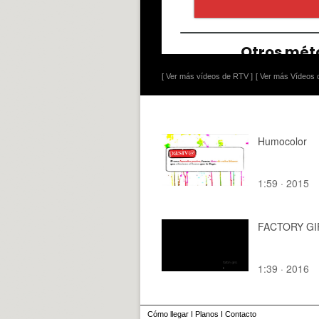
[ Ver más vídeos de RTV ]
[ Ver más Vídeos d
Humocolor
1:59 · 2015
FACTORY GI
1:39 · 2016
Cómo llegar
I
Planos
I
Contacto