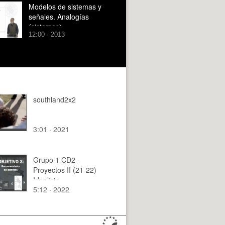
ARQUITECURA".
Modelos de sistemas y
señales. Analogías
(sistemas)
12:00 · 2013
southland2x2
3:01 · 2021
Grupo 1 CD2 -
Proyectos II (21-22)
Idealista
5:12 · 2022