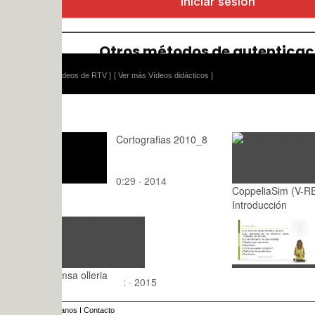
ídeos de RTV ]
[ Ver más Vídeos didácticos ]
Cortografias 2010_8
0:29 · 2014
CoppeliaSim (V-REP):
10:01 · 2
Introducción
La servidu
8:51 · 200
msa olleria
: · 2015
anos
I
Contacto