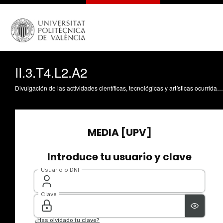
II.3.T4.L2.A2
Divulgación de las actividades científicas, tecnológicas y artísticas ocurridas en los tres campus de la UPV