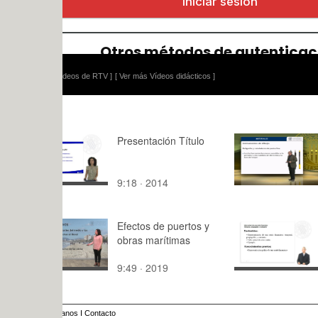
ídeos de RTV ]
[ Ver más Vídeos didácticos ]
Presentación Título
Los Materi
9:18 · 2014
14422:33 ·
Efectos de puertos y
Valor actua
obras marítimas
renta temp
pospagable
9:49 · 2019
3:17 · 201
constante
anos
I
Contacto