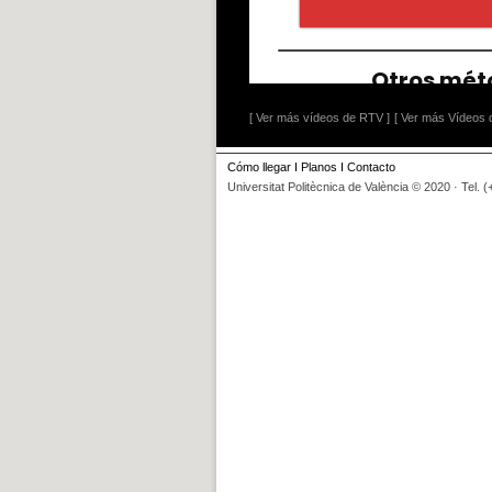
[ Ver más vídeos de RTV ]
[ Ver más Vídeos d
Cómo llegar
I
Planos
I
Contacto
Universitat Politècnica de València © 2020 · Tel. 