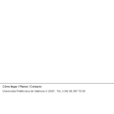
Cómo llegar
I
Planos
I
Contacto
Universitat Politècnica de València © 2020 · Tel. (+34) 96 387 70 00