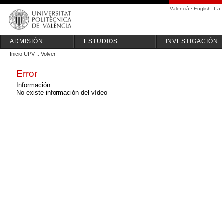
Valencià
·
English
I
a
ADMISIÓN
ESTUDIOS
INVESTIGACIÓN
Inicio UPV
::
Volver
Error
Información
No existe información del vídeo