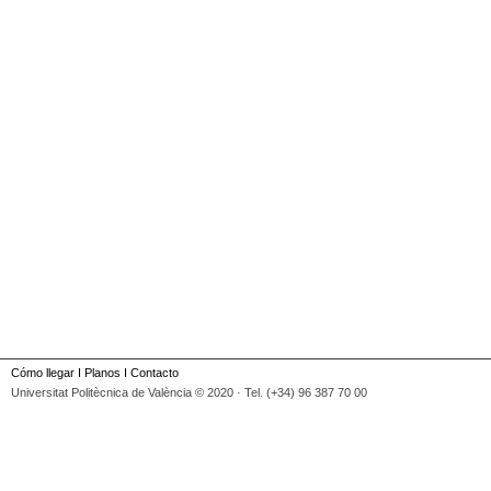
Cómo llegar
I
Planos
I
Contacto
Universitat Politècnica de València © 2020 · Tel. (+34) 96 387 70 00