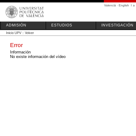
Valencià
·
English
I
a
ADMISIÓN
ESTUDIOS
INVESTIGACIÓN
Inicio UPV
::
Volver
Error
Información
No existe información del vídeo