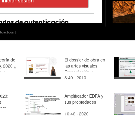
idácticos ]
eoría de
El dossier de obra en
¿ 2020 ¿
las artes visuales.
1 ¿
Presentación y
8:40 · 2010
 12
divulgación de obras
de arte
023:
Amplificador EDFA y
e
sus propiedades
para
10:46 · 2020
e objetos