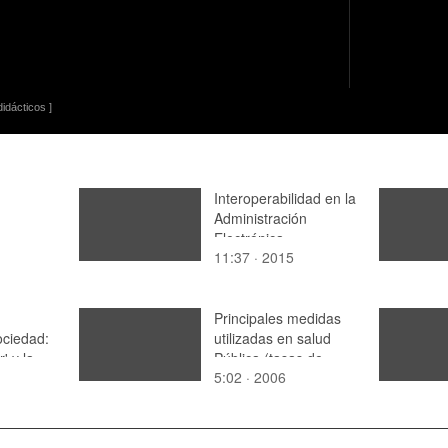
idácticos ]
Interoperabilidad en la
Administración
Electrónica
11:37 · 2015
Principales medidas
ciedad:
utilizadas en salud
' y la
Pública (tasas de
5:02 · 2006
o'
mortalidad y
morbilidad); Riesgo
absoluto, relativo y
atribuible