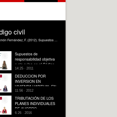
igo civil
Explicación de los distintos supuestos de responsabilidad objetiva o sin culpa que se regulan en el Código civil español Ramón Fernández, F. (2012). Supuestos de responsabilidad objetiva o sin culpa en el Código civil. https://riunet.upv.es/handle/10251/16362
Supuestos de
responsabilidad objetiva
o sin culpa en el Código
14:25 · 2011
civil
DEDUCCION POR
INVERSION EN
VIVIENDA HABITUAL EN
11:56 · 2012
EL IMPUESTO SOBRE
LA RENTA DE LAS
TRIBUTACIÓN DE LOS
PERSONAS FISICAS
PLANES INDIVIDUALES
DE AHORRO
6:26 · 2016
SISTEMÁTICO (PIAS) EN