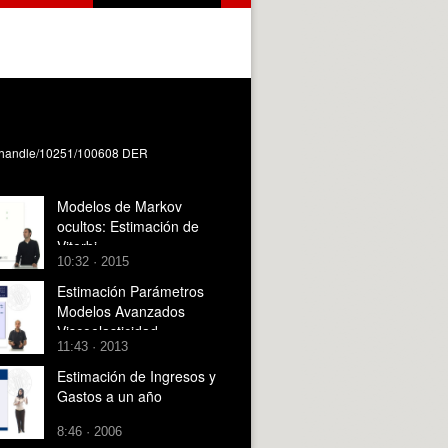
.es/handle/10251/100608 DER
Modelos de Markov
ocultos: Estimación de
Viterbi
10:32 · 2015
Estimación Parámetros
Modelos Avanzados
Viscoelasticidad
11:43 · 2013
Estimación de Ingresos y
Gastos a un año
8:46 · 2006