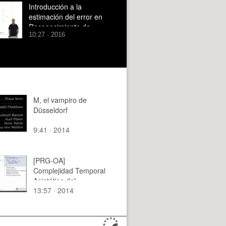
Introducción a la
estimación del error en
Reconocimiento de
10:27 · 2016
Formas
M, el vampiro de
Düsseldorf
9:41 · 2014
[PRG-OA]
Complejidad Temporal
Asintótica del
13:57 · 2014
Algoritmo Recursivo
de Cálculo del Máximo
en un Array