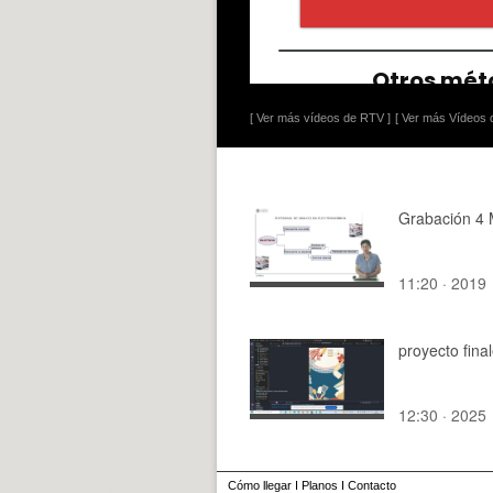
[ Ver más vídeos de RTV ]
[ Ver más Vídeos d
Grabación 4 
11:20 · 2019
proyecto fina
12:30 · 2025
Cómo llegar
I
Planos
I
Contacto