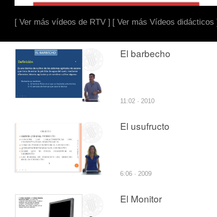
[ Ver más vídeos de RTV ]
[ Ver más Vídeos didácticos 
El barbecho
11:02 · 2010
El usufructo
6:06 · 2009
El Monitor