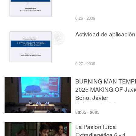
0:26 · 2006
Actividad de aplicación
0:27 · 2006
BURNING MAN TEMP
2025 MAKING OF Javi
Bono. Javier
Molinero.Modelos y
88:05 · 2025
Prototipos GDAI ETSA-
UPV.
La Pasion turca
Extradiegética 6 - 4