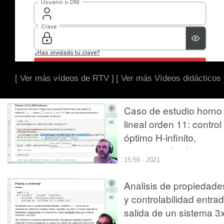
[ Ver más vídeos de RTV ]
[ Ver más Vídeos didácticos 
Caso de estudio horno
lineal orden 11: control
óptimo H-infinito,
comparación de
15:50 · 2021
prestaciones con H2 y
PIDs
Analisis de propiedade
y controlabilidad entra
salida de un sistema 3