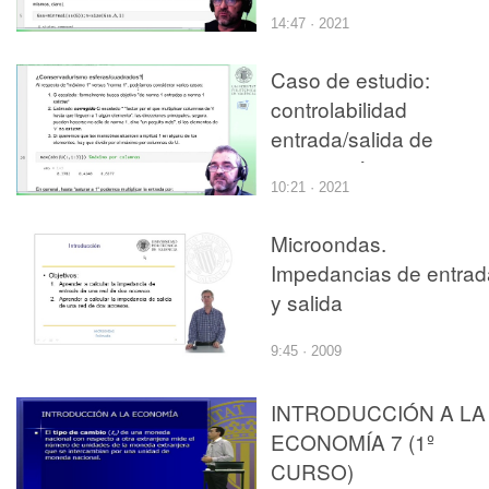
14:47 · 2021
Caso de estudio:
controlabilidad
entrada/salida de
sistema térmico,
10:21 · 2021
corrección de gananci
de `norma 1' a `máxim
Microondas.
1'
Impedancias de entrad
y salida
9:45 · 2009
INTRODUCCIÓN A LA
ECONOMÍA 7 (1º
CURSO)