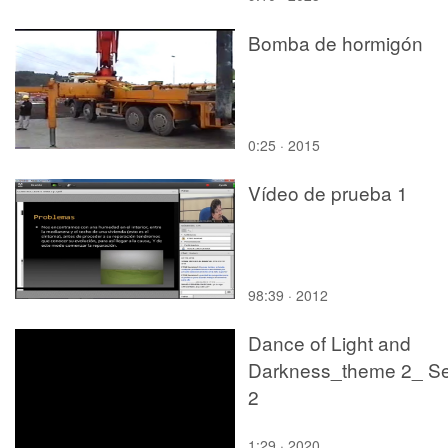
grupos de investigació
Bomba de hormigón
de profesores de la
Universitat Politècnica
València.
0:25 · 2015
Vídeo de prueba 1
98:39 · 2012
Dance of Light and
Darkness_theme 2_ S
2
1:29 · 2020