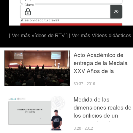
[ Ver más vídeos de RTV ]
[ Ver más Vídeos didácticos 
Acto Académico de
entrega de la Medala
XXV Años de la
Universitat Politècnica
60:37 · 2016
València y de
reconocimiento al
Medida de las
personal jubilado
dimensiones reales de
los orificios de un
inyector diesel tipo
3:20 · 2012
\"common rail\","El