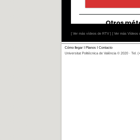
[ Ver más vídeos de RTV ]
[ Ver más Vídeos d
Cómo llegar
I
Planos
I
Contacto
Universitat Politècnica de València © 2020 · Tel. 