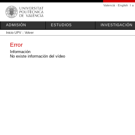
Valencià
·
English
I
a
ADMISIÓN
ESTUDIOS
INVESTIGACIÓN
Inicio UPV
::
Volver
Error
Información
No existe información del vídeo