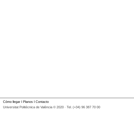
Cómo llegar
I
Planos
I
Contacto
Universitat Politècnica de València © 2020 · Tel. (+34) 96 387 70 00