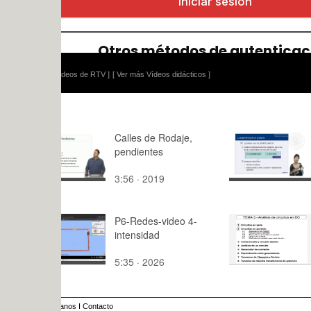
ídeos de RTV ]
[ Ver más Vídeos didácticos ]
Calles de Rodaje,
Ejemplo de
pendientes
Proyecto R
3:56 · 2019
12:04 · 20
P6-Redes-video 4-
Teoría de C
intensidad
3.2.4.a- Ci
paralelo. D
5:35 · 2026
13:33 · 20
corriente g
anos
I
Contacto