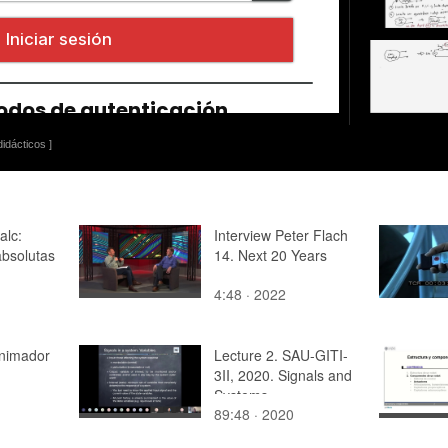
idácticos ]
alc:
Interview Peter Flach
absolutas
14. Next 20 Years
4:48 · 2022
animador
Lecture 2. SAU-GITI-
3II, 2020. Signals and
Systems
89:48 · 2020