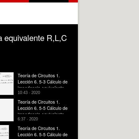
a equivalente R,L,C
Teoría de Circuitos 1.
Lección 6. 5-3 Cálculo de
impedancia equivalente
10:43 · 2020
R,L,C en casos no
reducibles
Teoría de Circuitos 1.
Lección 6. 5-5 Cálculo de
impedancia equivalente
6:37 · 2020
R,L,C con fuentes
independientes
Teoría de Circuitos 1.
Lección 6. 5-5 Cálculo de