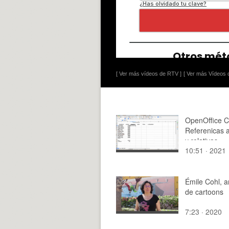
[ Ver más vídeos de RTV ]
[ Ver más Vídeos d
OpenOffice C
Referenicas 
y relativas
10:51 · 2021
Émile Cohl, 
de cartoons
7:23 · 2020