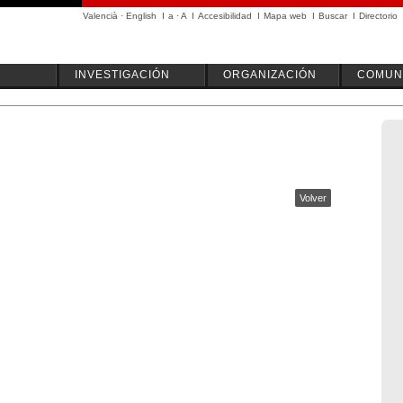
Valencià
·
English
I
a
·
A
I
Accesibilidad
I
Mapa web
I
Buscar
I
Directorio
INVESTIGACIÓN
ORGANIZACIÓN
COMUN
Volver