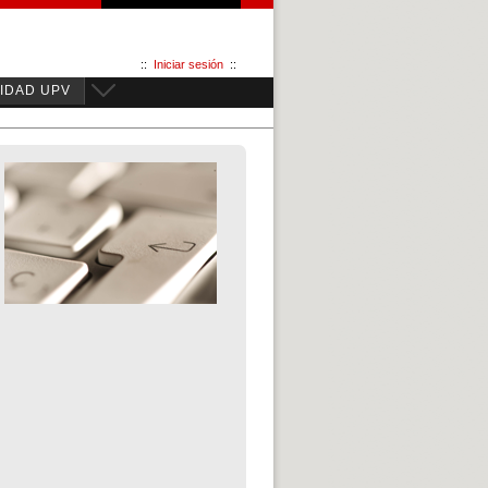
::
Iniciar sesión
::
IDAD UPV