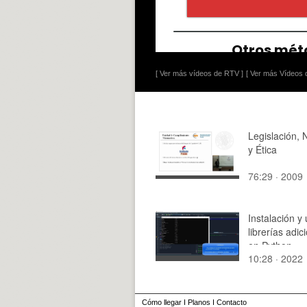
[ Ver más vídeos de RTV ]
[ Ver más Vídeos d
Legislación, 
y Ética
76:29 · 2009
Instalación y
librerías adic
en Python
10:28 · 2022
Cómo llegar
I
Planos
I
Contacto