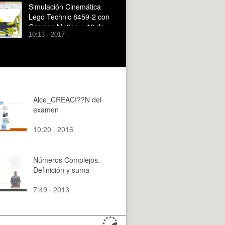
Simulación Cinemática
Lego Technic 8459-2 con
Cosmos Motion ¿ 18 de
10:13 · 2017
29
Alce_CREACI??N del
examen
10:20 · 2016
Números Complejos.
Definición y suma
7:49 · 2013