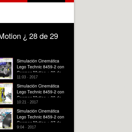
otion ¿ 28 de 29
Simulación Cinemática
Lego Technic 8459-2 con
Cosmos Motion ¿ 29 de
11:03 · 2017
29
Simulación Cinemática
Lego Technic 8459-2 con
Cosmos Motion ¿ 22 de
10:21 · 2017
29
Simulación Cinemática
Lego Technic 8459-2 con
Cosmos Motion ¿ 27 de
9:04 · 2017
29