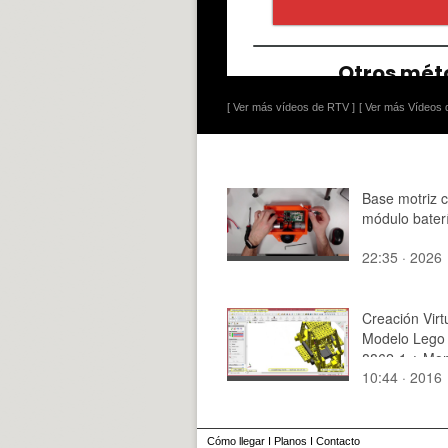
[ Ver más vídeos de RTV ]
[ Ver más Vídeos d
Base motriz 
módulo bater
22:35 · 2026
Creación Virt
Modelo Lego 
8862-1 ¿ Mon
10:44 · 2016
Modelo ¿ 28 
Cómo llegar
I
Planos
I
Contacto