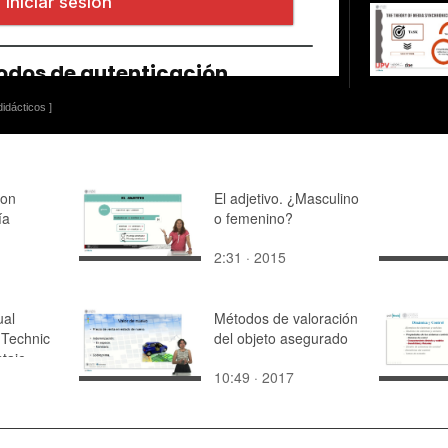
idácticos ]
con
El adjetivo. ¿Masculino
ía
o femenino?
2:31 · 2015
ual
Métodos de valoración
Technic
del objeto asegurado
taje
10:49 · 2017
de 44