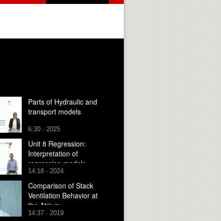
Parts of Hydraulic and
transport models
6:30 · 2025
Unit 8 Regression:
Interpretation of
regression models
14:18 · 2024
Comparison of Stack
Ventilation Behavior at
the Atrium
14:37 · 2019