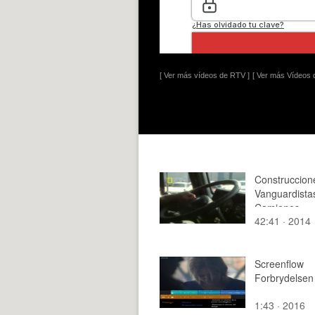
[ Ver más vídeos de RTV ]
[ Ver más Vídeos d
Construccion
Vanguardista
Camiones
42:41 · 2014
Screenflow
Forbrydelsen
1:43 · 2016