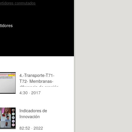
tidores
4.-Transporte-T71-
T72- Membranas-
diferencia de presión
4:30 · 2017
Indicadores de
Innovación
82:52 · 2022