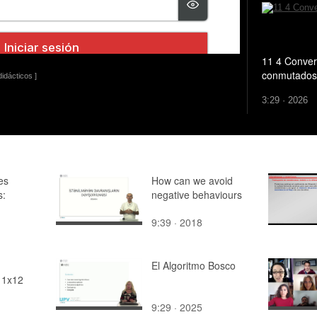
11 4 Conver
conmutados
idácticos ]
3:29 · 2026
es
How can we avoid
s:
negative behaviours
9:39 · 2018
El Algoritmo Bosco
 1x12
9:29 · 2025