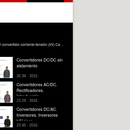
En este vídeo se explican dos aplicaciones lineales del amplificador operacional: el convertidores tensión-corriente (V/I) y el convertidor corriente-tensión (I/V) Canet Subiela, MJ. (2016). Convertidores IV_VI. https://riunet.upv.es/handle/10251/66755 DER
Convertidores DC/DC sin
aislamiento
26:39 · 2015
Convertidores AC/DC.
Rectificadores.
Introducción.
23:29 · 2016
Convertidores DC/AC.
Inversores. Inversores
trifásicos.
23:45 · 2016