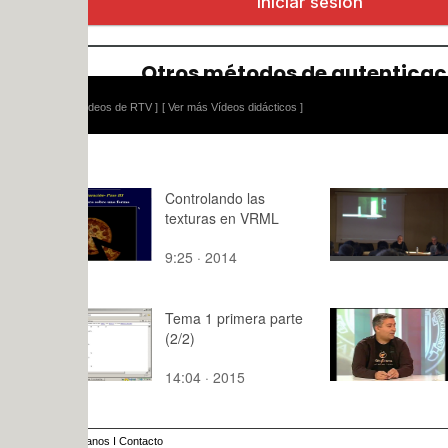
ídeos de RTV ]
[ Ver más Vídeos didácticos ]
Controlando las
6/7 LOS 
texturas en VRML
DEL FUTU
E. Vázquez
9:25 · 2014
91:38 · 20
Arquitectu
interior.
Tema 1 primera parte
Entrevista
(2/2)
Animation 
14:04 · 2015
36:14 · 20
anos
I
Contacto