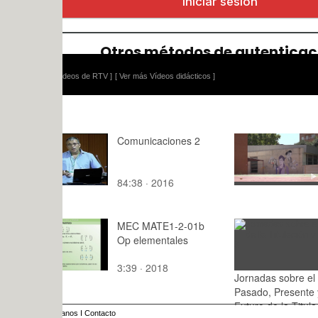
ídeos de RTV ]
[ Ver más Vídeos didácticos ]
Comunicaciones 2
Katalin Kar
protagonis
de ciència
84:38 · 2016
2:24 · 202
MEC MATE1-2-01b
Op elementales
3:39 · 2018
Jornadas sobre el
: · 2015
Pasado, Presente y
Futuro de la Titulación
anos
I
Contacto