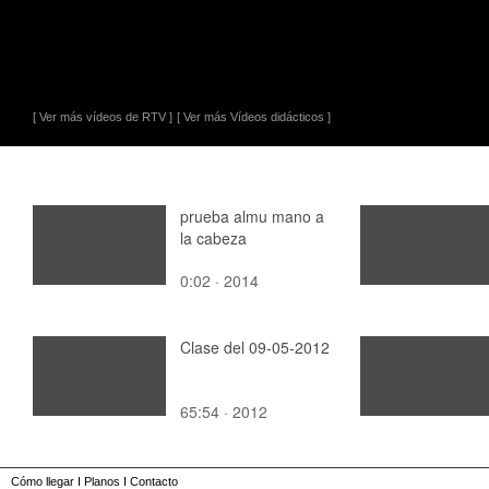
[ Ver más vídeos de RTV ]
[ Ver más Vídeos didácticos ]
prueba almu mano a
la cabeza
0:02 · 2014
Clase del 09-05-2012
65:54 · 2012
Cómo llegar
I
Planos
I
Contacto