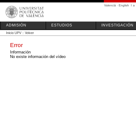
Valencià
·
English
I
a
ADMISIÓN
ESTUDIOS
INVESTIGACIÓN
Inicio UPV
::
Volver
Error
Información
No existe información del vídeo