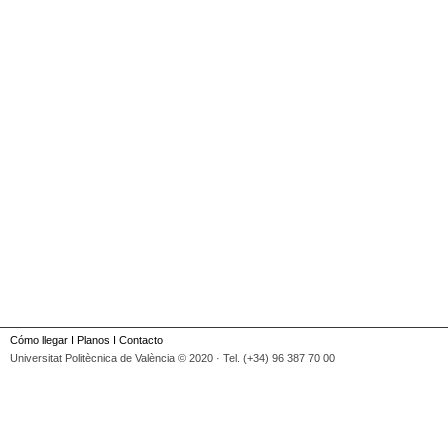
Cómo llegar
I
Planos
I
Contacto
Universitat Politècnica de València © 2020 · Tel. (+34) 96 387 70 00