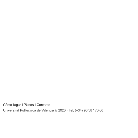
Cómo llegar
I
Planos
I
Contacto
Universitat Politècnica de València © 2020 · Tel. (+34) 96 387 70 00