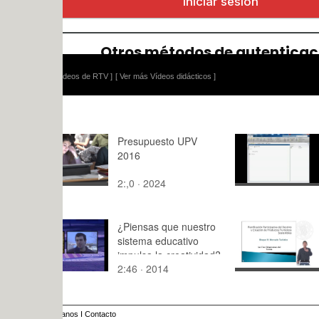
ídeos de RTV ]
[ Ver más Vídeos didácticos ]
Presupuesto UPV
M2-EDO-1
2016
2:,0 · 2024
3:16 · 201
¿Piensas que nuestro
No especif
sistema educativo
impulsa la creatividad?
2:46 · 2014
6:33 · 200
anos
I
Contacto