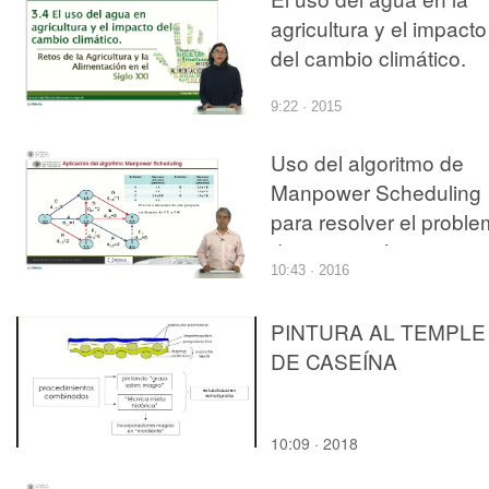
agricultura y el impacto
del cambio climático.
9:22 · 2015
Uso del algoritmo de
Manpower Scheduling
para resolver el probl
de asignación
10:43 · 2016
generalizada de recur
en proyectos
PINTURA AL TEMPLE
DE CASEÍNA
10:09 · 2018